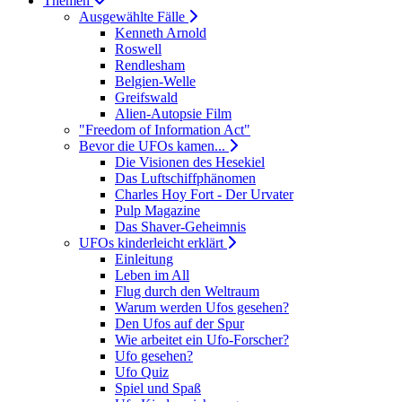
Themen
Ausgewählte Fälle
Kenneth Arnold
Roswell
Rendlesham
Belgien-Welle
Greifswald
Alien-Autopsie Film
"Freedom of Information Act"
Bevor die UFOs kamen...
Die Visionen des Hesekiel
Das Luftschiffphänomen
Charles Hoy Fort - Der Urvater
Pulp Magazine
Das Shaver-Geheimnis
UFOs kinderleicht erklärt
Einleitung
Leben im All
Flug durch den Weltraum
Warum werden Ufos gesehen?
Den Ufos auf der Spur
Wie arbeitet ein Ufo-Forscher?
Ufo gesehen?
Ufo Quiz
Spiel und Spaß