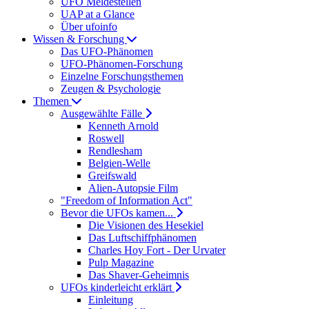
UFO Meldestellen
UAP at a Glance
Über ufoinfo
Wissen & Forschung
Das UFO-Phänomen
UFO-Phänomen-Forschung
Einzelne Forschungsthemen
Zeugen & Psychologie
Themen
Ausgewählte Fälle
Kenneth Arnold
Roswell
Rendlesham
Belgien-Welle
Greifswald
Alien-Autopsie Film
"Freedom of Information Act"
Bevor die UFOs kamen...
Die Visionen des Hesekiel
Das Luftschiffphänomen
Charles Hoy Fort - Der Urvater
Pulp Magazine
Das Shaver-Geheimnis
UFOs kinderleicht erklärt
Einleitung