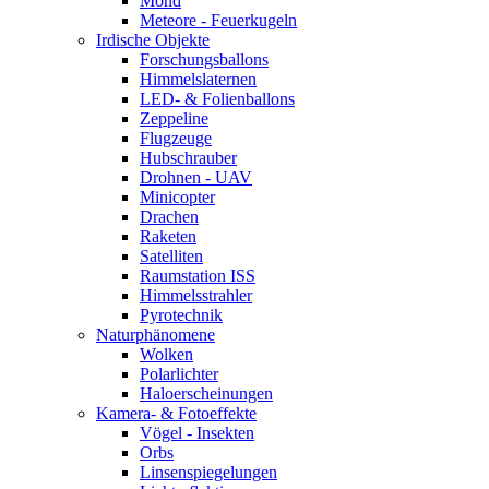
Mond
Meteore - Feuerkugeln
Irdische Objekte
Forschungsballons
Himmelslaternen
LED- & Folienballons
Zeppeline
Flugzeuge
Hubschrauber
Drohnen - UAV
Minicopter
Drachen
Raketen
Satelliten
Raumstation ISS
Himmelsstrahler
Pyrotechnik
Naturphänomene
Wolken
Polarlichter
Haloerscheinungen
Kamera- & Fotoeffekte
Vögel - Insekten
Orbs
Linsenspiegelungen