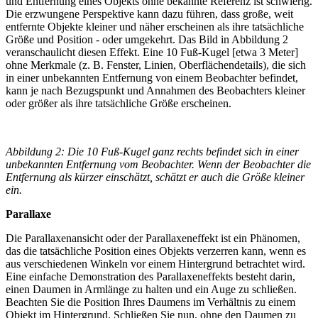
und Entfernung eines Objekts ohne bekannte Referenz ist schwierig.
Die erzwungene Perspektive kann dazu führen, dass große, weit
entfernte Objekte kleiner und näher erscheinen als ihre tatsächliche
Größe und Position - oder umgekehrt. Das Bild in Abbildung 2
veranschaulicht diesen Effekt. Eine 10 Fuß-Kugel [etwa 3 Meter]
ohne Merkmale (z. B. Fenster, Linien, Oberflächendetails), die sich
in einer unbekannten Entfernung von einem Beobachter befindet,
kann je nach Bezugspunkt und Annahmen des Beobachters kleiner
oder größer als ihre tatsächliche Größe erscheinen.
Abbildung 2: Die 10 Fuß-Kugel ganz rechts befindet sich in einer
unbekannten Entfernung vom Beobachter. Wenn der Beobachter die
Entfernung als kürzer einschätzt, schätzt er auch die Größe kleiner
ein.
Parallaxe
Die Parallaxenansicht oder der Parallaxeneffekt ist ein Phänomen,
das die tatsächliche Position eines Objekts verzerren kann, wenn es
aus verschiedenen Winkeln vor einem Hintergrund betrachtet wird.
Eine einfache Demonstration des Parallaxeneffekts besteht darin,
einen Daumen in Armlänge zu halten und ein Auge zu schließen.
Beachten Sie die Position Ihres Daumens im Verhältnis zu einem
Objekt im Hintergrund. Schließen Sie nun, ohne den Daumen zu