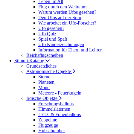
Leben im All
Flug durch den Weltraum
Warum werden Ufos gesehen?
Den Ufos auf der Spur
Wie arbeitet ein Ufo-Forscher?
Ufo gesehen?
Ufo Quiz
Spiel und Spaß
Ufo Kinderzeichnungen
Information für Eltern und Lehrer
Reichsflugscheiben
Stimuli-Katalog
Grundsätzliches
Astronomische Objekte
Sterne
Planeten
Mond
Meteore - Feuerkugeln
Irdische Objekte
Forschungsballons
Himmelslaternen
LED- & Folienballons
Zeppeline
Flugzeuge
Hubschrauber