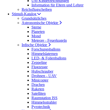
Ufo Kinderzeichnungen
Information für Eltern und Lehrer
Reichsflugscheiben
Stimuli-Katalog
Grundsätzliches
Astronomische Objekte
Sterne
Planeten
Mond
Meteore - Feuerkugeln
Irdische Objekte
Forschungsballons
Himmelslaternen
LED- & Folienballons
Zeppeline
Flugzeuge
Hubschrauber
Drohnen - UAV
Minicopter
Drachen
Raketen
Satelliten
Raumstation ISS
Himmelsstrahler
Pyrotechnik