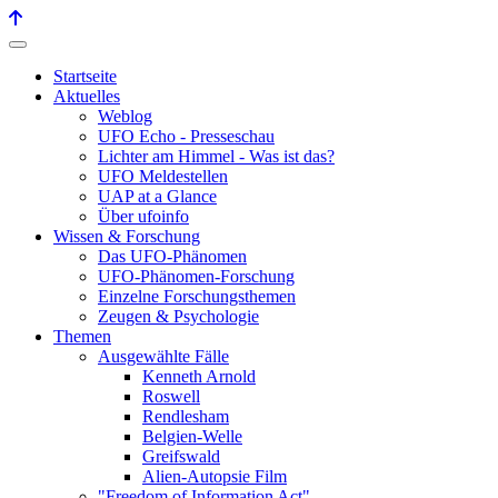
Startseite
Aktuelles
Weblog
UFO Echo - Presseschau
Lichter am Himmel - Was ist das?
UFO Meldestellen
UAP at a Glance
Über ufoinfo
Wissen & Forschung
Das UFO-Phänomen
UFO-Phänomen-Forschung
Einzelne Forschungsthemen
Zeugen & Psychologie
Themen
Ausgewählte Fälle
Kenneth Arnold
Roswell
Rendlesham
Belgien-Welle
Greifswald
Alien-Autopsie Film
"Freedom of Information Act"