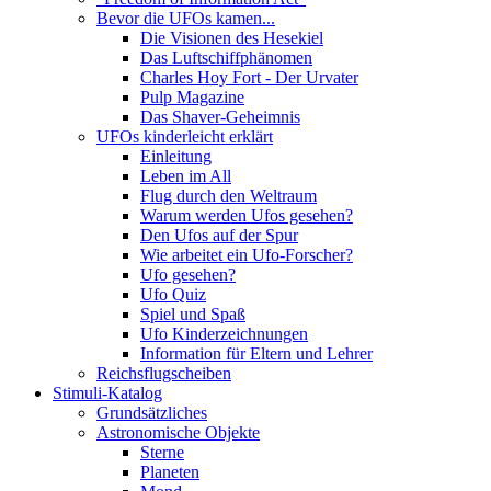
Bevor die UFOs kamen...
Die Visionen des Hesekiel
Das Luftschiffphänomen
Charles Hoy Fort - Der Urvater
Pulp Magazine
Das Shaver-Geheimnis
UFOs kinderleicht erklärt
Einleitung
Leben im All
Flug durch den Weltraum
Warum werden Ufos gesehen?
Den Ufos auf der Spur
Wie arbeitet ein Ufo-Forscher?
Ufo gesehen?
Ufo Quiz
Spiel und Spaß
Ufo Kinderzeichnungen
Information für Eltern und Lehrer
Reichsflugscheiben
Stimuli-Katalog
Grundsätzliches
Astronomische Objekte
Sterne
Planeten