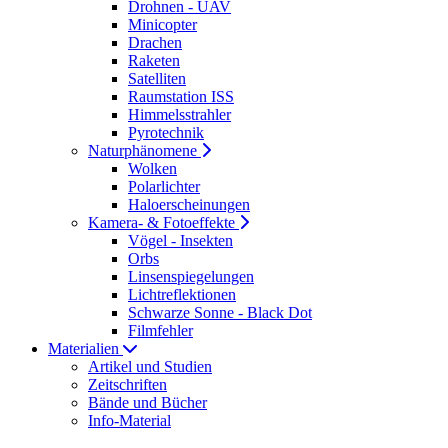
Drohnen - UAV
Minicopter
Drachen
Raketen
Satelliten
Raumstation ISS
Himmelsstrahler
Pyrotechnik
Naturphänomene
Wolken
Polarlichter
Haloerscheinungen
Kamera- & Fotoeffekte
Vögel - Insekten
Orbs
Linsenspiegelungen
Lichtreflektionen
Schwarze Sonne - Black Dot
Filmfehler
Materialien
Artikel und Studien
Zeitschriften
Bände und Bücher
Info-Material