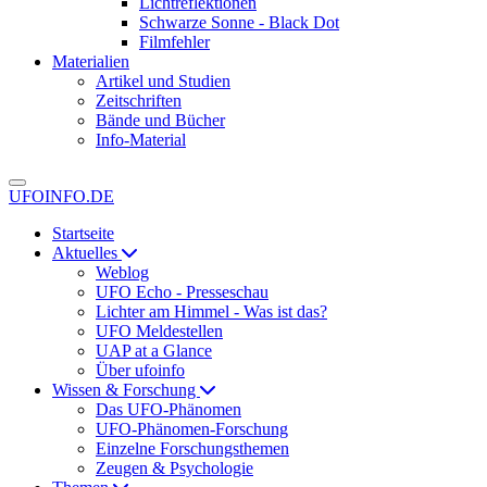
Lichtreflektionen
Schwarze Sonne - Black Dot
Filmfehler
Materialien
Artikel und Studien
Zeitschriften
Bände und Bücher
Info-Material
UFOINFO.DE
Startseite
Aktuelles
Weblog
UFO Echo - Presseschau
Lichter am Himmel - Was ist das?
UFO Meldestellen
UAP at a Glance
Über ufoinfo
Wissen & Forschung
Das UFO-Phänomen
UFO-Phänomen-Forschung
Einzelne Forschungsthemen
Zeugen & Psychologie