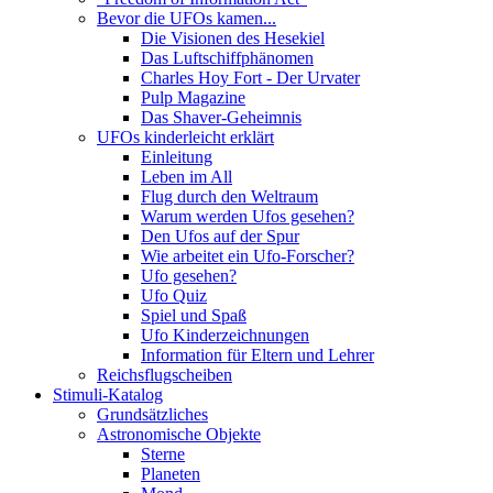
Bevor die UFOs kamen...
Die Visionen des Hesekiel
Das Luftschiffphänomen
Charles Hoy Fort - Der Urvater
Pulp Magazine
Das Shaver-Geheimnis
UFOs kinderleicht erklärt
Einleitung
Leben im All
Flug durch den Weltraum
Warum werden Ufos gesehen?
Den Ufos auf der Spur
Wie arbeitet ein Ufo-Forscher?
Ufo gesehen?
Ufo Quiz
Spiel und Spaß
Ufo Kinderzeichnungen
Information für Eltern und Lehrer
Reichsflugscheiben
Stimuli-Katalog
Grundsätzliches
Astronomische Objekte
Sterne
Planeten