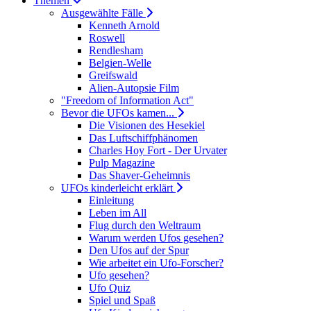
Themen
Ausgewählte Fälle
Kenneth Arnold
Roswell
Rendlesham
Belgien-Welle
Greifswald
Alien-Autopsie Film
"Freedom of Information Act"
Bevor die UFOs kamen...
Die Visionen des Hesekiel
Das Luftschiffphänomen
Charles Hoy Fort - Der Urvater
Pulp Magazine
Das Shaver-Geheimnis
UFOs kinderleicht erklärt
Einleitung
Leben im All
Flug durch den Weltraum
Warum werden Ufos gesehen?
Den Ufos auf der Spur
Wie arbeitet ein Ufo-Forscher?
Ufo gesehen?
Ufo Quiz
Spiel und Spaß