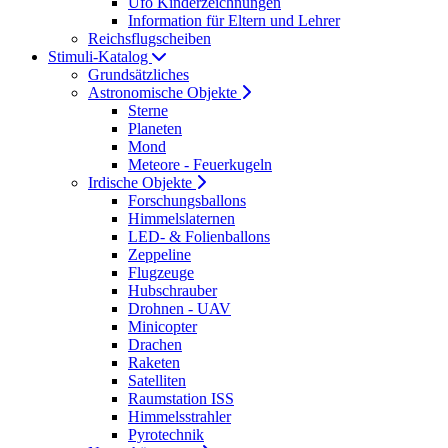
Ufo Kinderzeichnungen
Information für Eltern und Lehrer
Reichsflugscheiben
Stimuli-Katalog
Grundsätzliches
Astronomische Objekte
Sterne
Planeten
Mond
Meteore - Feuerkugeln
Irdische Objekte
Forschungsballons
Himmelslaternen
LED- & Folienballons
Zeppeline
Flugzeuge
Hubschrauber
Drohnen - UAV
Minicopter
Drachen
Raketen
Satelliten
Raumstation ISS
Himmelsstrahler
Pyrotechnik