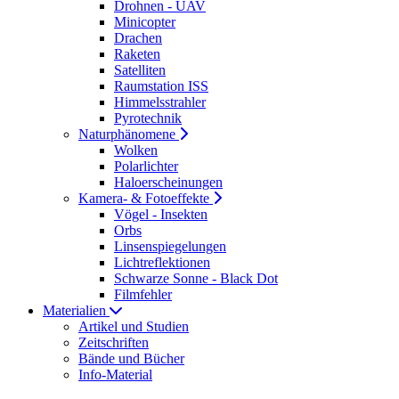
Drohnen - UAV
Minicopter
Drachen
Raketen
Satelliten
Raumstation ISS
Himmelsstrahler
Pyrotechnik
Naturphänomene
Wolken
Polarlichter
Haloerscheinungen
Kamera- & Fotoeffekte
Vögel - Insekten
Orbs
Linsenspiegelungen
Lichtreflektionen
Schwarze Sonne - Black Dot
Filmfehler
Materialien
Artikel und Studien
Zeitschriften
Bände und Bücher
Info-Material