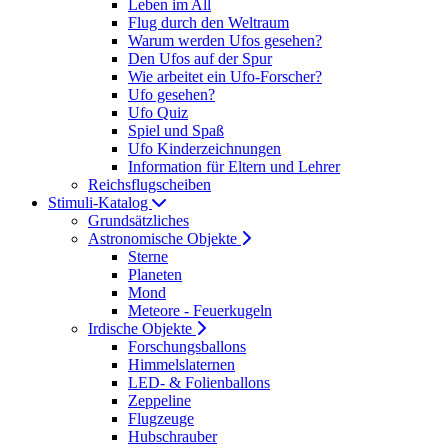
Leben im All
Flug durch den Weltraum
Warum werden Ufos gesehen?
Den Ufos auf der Spur
Wie arbeitet ein Ufo-Forscher?
Ufo gesehen?
Ufo Quiz
Spiel und Spaß
Ufo Kinderzeichnungen
Information für Eltern und Lehrer
Reichsflugscheiben
Stimuli-Katalog
Grundsätzliches
Astronomische Objekte
Sterne
Planeten
Mond
Meteore - Feuerkugeln
Irdische Objekte
Forschungsballons
Himmelslaternen
LED- & Folienballons
Zeppeline
Flugzeuge
Hubschrauber