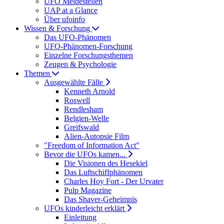
UFO Meldestellen
UAP at a Glance
Über ufoinfo
Wissen & Forschung
Das UFO-Phänomen
UFO-Phänomen-Forschung
Einzelne Forschungsthemen
Zeugen & Psychologie
Themen
Ausgewählte Fälle
Kenneth Arnold
Roswell
Rendlesham
Belgien-Welle
Greifswald
Alien-Autopsie Film
"Freedom of Information Act"
Bevor die UFOs kamen...
Die Visionen des Hesekiel
Das Luftschiffphänomen
Charles Hoy Fort - Der Urvater
Pulp Magazine
Das Shaver-Geheimnis
UFOs kinderleicht erklärt
Einleitung