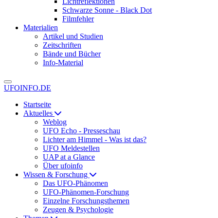
Lichtreflektionen
Schwarze Sonne - Black Dot
Filmfehler
Materialien
Artikel und Studien
Zeitschriften
Bände und Bücher
Info-Material
UFOINFO.DE
Startseite
Aktuelles
Weblog
UFO Echo - Presseschau
Lichter am Himmel - Was ist das?
UFO Meldestellen
UAP at a Glance
Über ufoinfo
Wissen & Forschung
Das UFO-Phänomen
UFO-Phänomen-Forschung
Einzelne Forschungsthemen
Zeugen & Psychologie