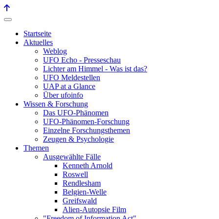
Startseite
Aktuelles
Weblog
UFO Echo - Presseschau
Lichter am Himmel - Was ist das?
UFO Meldestellen
UAP at a Glance
Über ufoinfo
Wissen & Forschung
Das UFO-Phänomen
UFO-Phänomen-Forschung
Einzelne Forschungsthemen
Zeugen & Psychologie
Themen
Ausgewählte Fälle
Kenneth Arnold
Roswell
Rendlesham
Belgien-Welle
Greifswald
Alien-Autopsie Film
"Freedom of Information Act"