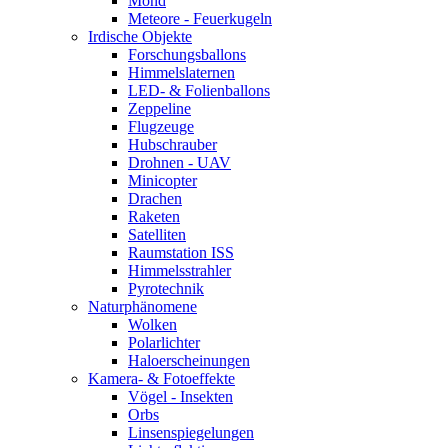
Mond
Meteore - Feuerkugeln
Irdische Objekte
Forschungsballons
Himmelslaternen
LED- & Folienballons
Zeppeline
Flugzeuge
Hubschrauber
Drohnen - UAV
Minicopter
Drachen
Raketen
Satelliten
Raumstation ISS
Himmelsstrahler
Pyrotechnik
Naturphänomene
Wolken
Polarlichter
Haloerscheinungen
Kamera- & Fotoeffekte
Vögel - Insekten
Orbs
Linsenspiegelungen