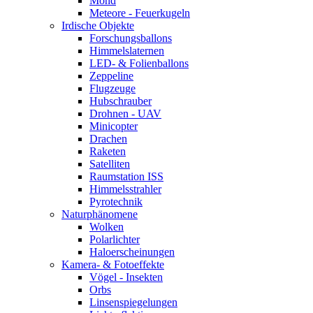
Mond
Meteore - Feuerkugeln
Irdische Objekte
Forschungsballons
Himmelslaternen
LED- & Folienballons
Zeppeline
Flugzeuge
Hubschrauber
Drohnen - UAV
Minicopter
Drachen
Raketen
Satelliten
Raumstation ISS
Himmelsstrahler
Pyrotechnik
Naturphänomene
Wolken
Polarlichter
Haloerscheinungen
Kamera- & Fotoeffekte
Vögel - Insekten
Orbs
Linsenspiegelungen