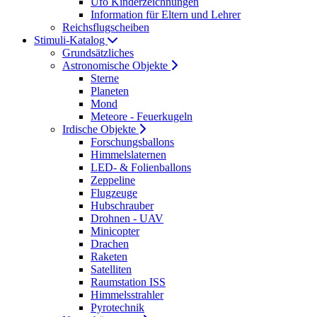
Ufo Kinderzeichnungen
Information für Eltern und Lehrer
Reichsflugscheiben
Stimuli-Katalog
Grundsätzliches
Astronomische Objekte
Sterne
Planeten
Mond
Meteore - Feuerkugeln
Irdische Objekte
Forschungsballons
Himmelslaternen
LED- & Folienballons
Zeppeline
Flugzeuge
Hubschrauber
Drohnen - UAV
Minicopter
Drachen
Raketen
Satelliten
Raumstation ISS
Himmelsstrahler
Pyrotechnik