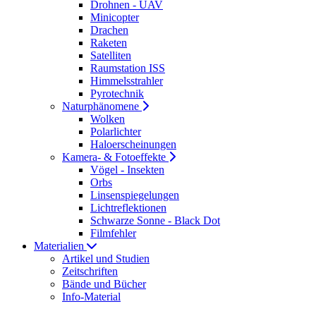
Drohnen - UAV
Minicopter
Drachen
Raketen
Satelliten
Raumstation ISS
Himmelsstrahler
Pyrotechnik
Naturphänomene
Wolken
Polarlichter
Haloerscheinungen
Kamera- & Fotoeffekte
Vögel - Insekten
Orbs
Linsenspiegelungen
Lichtreflektionen
Schwarze Sonne - Black Dot
Filmfehler
Materialien
Artikel und Studien
Zeitschriften
Bände und Bücher
Info-Material