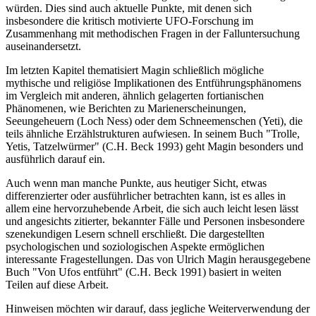
würden. Dies sind auch aktuelle Punkte, mit denen sich
insbesondere die kritisch motivierte UFO-Forschung im
Zusammenhang mit methodischen Fragen in der Falluntersuchung
auseinandersetzt.
Im letzten Kapitel thematisiert Magin schließlich mögliche
mythische und religiöse Implikationen des Entführungsphänomens
im Vergleich mit anderen, ähnlich gelagerten fortianischen
Phänomenen, wie Berichten zu Marienerscheinungen,
Seeungeheuern (Loch Ness) oder dem Schneemenschen (Yeti), die
teils ähnliche Erzählstrukturen aufwiesen. In seinem Buch "Trolle,
Yetis, Tatzelwürmer" (C.H. Beck 1993) geht Magin besonders und
ausführlich darauf ein.
Auch wenn man manche Punkte, aus heutiger Sicht, etwas
differenzierter oder ausführlicher betrachten kann, ist es alles in
allem eine hervorzuhebende Arbeit, die sich auch leicht lesen lässt
und angesichts zitierter, bekannter Fälle und Personen insbesondere
szenekundigen Lesern schnell erschließt. Die dargestellten
psychologischen und soziologischen Aspekte ermöglichen
interessante Fragestellungen. Das von Ulrich Magin herausgegebene
Buch "Von Ufos entführt" (C.H. Beck 1991) basiert in weiten
Teilen auf diese Arbeit.
Hinweisen möchten wir darauf, dass jegliche Weiterverwendung der