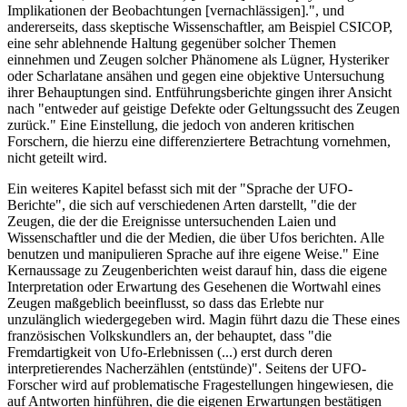
Implikationen der Beobachtungen [vernachlässigen].", und
andererseits, dass skeptische Wissenschaftler, am Beispiel CSICOP,
eine sehr ablehnende Haltung gegenüber solcher Themen
einnehmen und Zeugen solcher Phänomene als Lügner, Hysteriker
oder Scharlatane ansähen und gegen eine objektive Untersuchung
ihrer Behauptungen sind. Entführungsberichte gingen ihrer Ansicht
nach "entweder auf geistige Defekte oder Geltungssucht des Zeugen
zurück." Eine Einstellung, die jedoch von anderen kritischen
Forschern, die hierzu eine differenziertere Betrachtung vornehmen,
nicht geteilt wird.
Ein weiteres Kapitel befasst sich mit der "Sprache der UFO-
Berichte", die sich auf verschiedenen Arten darstellt, "die der
Zeugen, die der die Ereignisse untersuchenden Laien und
Wissenschaftler und die der Medien, die über Ufos berichten. Alle
benutzen und manipulieren Sprache auf ihre eigene Weise." Eine
Kernaussage zu Zeugenberichten weist darauf hin, dass die eigene
Interpretation oder Erwartung des Gesehenen die Wortwahl eines
Zeugen maßgeblich beeinflusst, so dass das Erlebte nur
unzulänglich wiedergegeben wird. Magin führt dazu die These eines
französischen Volkskundlers an, der behauptet, dass "die
Fremdartigkeit von Ufo-Erlebnissen (...) erst durch deren
interpretierendes Nacherzählen (entstünde)". Seitens der UFO-
Forscher wird auf problematische Fragestellungen hingewiesen, die
auf Antworten hinführen, die die eigenen Erwartungen bestätigen