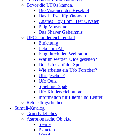
Bevor die UFOs kamen...
Die Visionen des Hesekiel
Das Luftschiffphänomen
Charles Hoy Fort - Der Urvater
Pulp Magazine
Das Shaver-Geheimnis
UFOs kinderleicht erklärt
Einleitung
Leben im All
Flug durch den Weltraum
Warum werden Ufos gesehen?
Den Ufos auf der Spur
Wie arbeitet ein Ufo-Forscher?
Ufo gesehen?
Ufo Quiz
Spiel und Spaß
Ufo Kinderzeichnungen
Information für Eltern und Lehrer
Reichsflugscheiben
Stimuli-Katalog
Grundsätzliches
Astronomische Objekte
Sterne
Planeten