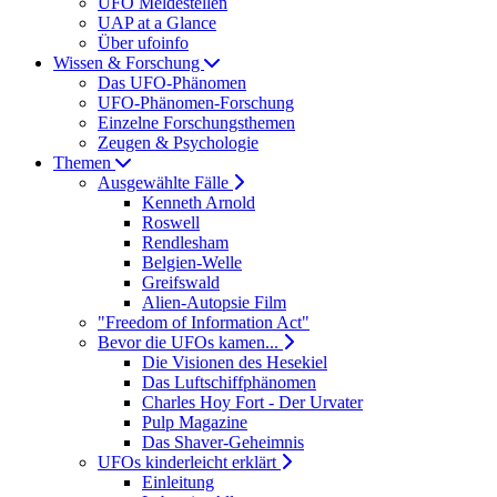
UFO Meldestellen
UAP at a Glance
Über ufoinfo
Wissen & Forschung
Das UFO-Phänomen
UFO-Phänomen-Forschung
Einzelne Forschungsthemen
Zeugen & Psychologie
Themen
Ausgewählte Fälle
Kenneth Arnold
Roswell
Rendlesham
Belgien-Welle
Greifswald
Alien-Autopsie Film
"Freedom of Information Act"
Bevor die UFOs kamen...
Die Visionen des Hesekiel
Das Luftschiffphänomen
Charles Hoy Fort - Der Urvater
Pulp Magazine
Das Shaver-Geheimnis
UFOs kinderleicht erklärt
Einleitung