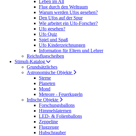
Leben im All
Flug durch den Weltraum
Warum werden Ufos gesehen?
Den Ufos auf der Spur
Wie arbeitet ein Ufo-Forscher?
Ufo gesehen?
Ufo Quiz
Spiel und Spaß
Ufo Kinderzeichnungen
Information für Eltern und Lehrer
Reichsflugscheiben
Stimuli-Katalog
Grundsätzliches
Astronomische Objekte
Sterne
Planeten
Mond
Meteore - Feuerkugeln
Irdische Objekte
Forschungsballons
Himmelslaternen
LED- & Folienballons
Zeppeline
Flugzeuge
Hubschrauber