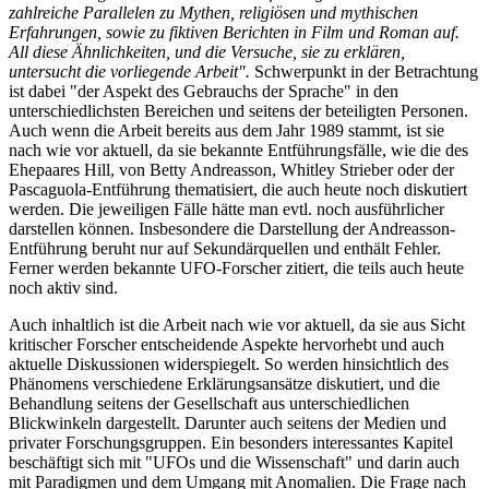
zahlreiche Parallelen zu Mythen, religiösen und mythischen
Erfahrungen, sowie zu fiktiven Berichten in Film und Roman auf.
All diese Ähnlichkeiten, und die Versuche, sie zu erklären,
untersucht die vorliegende Arbeit".
Schwerpunkt in der Betrachtung
ist dabei "der Aspekt des Gebrauchs der Sprache" in den
unterschiedlichsten Bereichen und seitens der beteiligten Personen.
Auch wenn die Arbeit bereits aus dem Jahr 1989 stammt, ist sie
nach wie vor aktuell, da sie bekannte Entführungsfälle, wie die des
Ehepaares Hill, von Betty Andreasson, Whitley Strieber oder der
Pascaguola-Entführung thematisiert, die auch heute noch diskutiert
werden. Die jeweiligen Fälle hätte man evtl. noch ausführlicher
darstellen können. Insbesondere die Darstellung der Andreasson-
Entführung beruht nur auf Sekundärquellen und enthält Fehler.
Ferner werden bekannte UFO-Forscher zitiert, die teils auch heute
noch aktiv sind.
Auch inhaltlich ist die Arbeit nach wie vor aktuell, da sie aus Sicht
kritischer Forscher entscheidende Aspekte hervorhebt und auch
aktuelle Diskussionen widerspiegelt. So werden hinsichtlich des
Phänomens verschiedene Erklärungsansätze diskutiert, und die
Behandlung seitens der Gesellschaft aus unterschiedlichen
Blickwinkeln dargestellt. Darunter auch seitens der Medien und
privater Forschungsgruppen. Ein besonders interessantes Kapitel
beschäftigt sich mit "UFOs und die Wissenschaft" und darin auch
mit Paradigmen und dem Umgang mit Anomalien. Die Frage nach