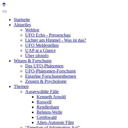
Startseite
Aktuelles
Weblog
UFO Echo - Presseschau
Lichter am Himmel - Was ist das?
UFO Meldestellen
UAP at a Glance
Über ufoinfo
Wissen & Forschung
Das UFO-Phänomen
UFO-Phänomen-Forschung
Einzelne Forschungsthemen
Zeugen & Psychologie
Themen
Ausgewählte Fälle
Kenneth Arnold
Roswell
Rendlesham
Belgien-Welle
Greifswald
Alien-Autopsie Film
"Freedom of Information Act"