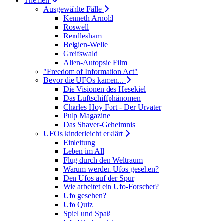
Themen
Ausgewählte Fälle
Kenneth Arnold
Roswell
Rendlesham
Belgien-Welle
Greifswald
Alien-Autopsie Film
"Freedom of Information Act"
Bevor die UFOs kamen...
Die Visionen des Hesekiel
Das Luftschiffphänomen
Charles Hoy Fort - Der Urvater
Pulp Magazine
Das Shaver-Geheimnis
UFOs kinderleicht erklärt
Einleitung
Leben im All
Flug durch den Weltraum
Warum werden Ufos gesehen?
Den Ufos auf der Spur
Wie arbeitet ein Ufo-Forscher?
Ufo gesehen?
Ufo Quiz
Spiel und Spaß