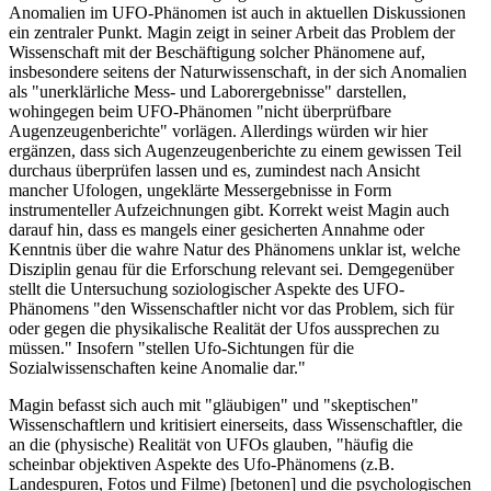
Anomalien im UFO-Phänomen ist auch in aktuellen Diskussionen
ein zentraler Punkt. Magin zeigt in seiner Arbeit das Problem der
Wissenschaft mit der Beschäftigung solcher Phänomene auf,
insbesondere seitens der Naturwissenschaft, in der sich Anomalien
als "unerklärliche Mess- und Laborergebnisse" darstellen,
wohingegen beim UFO-Phänomen "nicht überprüfbare
Augenzeugenberichte" vorlägen. Allerdings würden wir hier
ergänzen, dass sich Augenzeugenberichte zu einem gewissen Teil
durchaus überprüfen lassen und es, zumindest nach Ansicht
mancher Ufologen, ungeklärte Messergebnisse in Form
instrumenteller Aufzeichnungen gibt. Korrekt weist Magin auch
darauf hin, dass es mangels einer gesicherten Annahme oder
Kenntnis über die wahre Natur des Phänomens unklar ist, welche
Disziplin genau für die Erforschung relevant sei. Demgegenüber
stellt die Untersuchung soziologischer Aspekte des UFO-
Phänomens "den Wissenschaftler nicht vor das Problem, sich für
oder gegen die physikalische Realität der Ufos aussprechen zu
müssen." Insofern "stellen Ufo-Sichtungen für die
Sozialwissenschaften keine Anomalie dar."
Magin befasst sich auch mit "gläubigen" und "skeptischen"
Wissenschaftlern und kritisiert einerseits, dass Wissenschaftler, die
an die (physische) Realität von UFOs glauben, "häufig die
scheinbar objektiven Aspekte des Ufo-Phänomens (z.B.
Landespuren, Fotos und Filme) [betonen] und die psychologischen