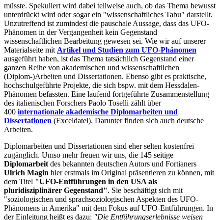
müsste. Spekuliert wird dabei teilweise auch, ob das Thema bewusst
unterdrückt wird oder sogar ein "wissenschaftliches Tabu" darstellt.
Unzutreffend ist zumindest die pauschale Aussage, dass das UFO-
Phänomen in der Vergangenheit kein Gegenstand
wissenschaftlichen Bearbeitung gewesen sei. Wie wir auf unserer
Materialseite mit
Artikel und Studien zum UFO-Phänomen
ausgeführt haben, ist das Thema tatsächlich Gegenstand einer
ganzen Reihe von akademischen und wissenschaftlichen
(Diplom-)Arbeiten und Dissertationen. Ebenso gibt es praktische,
hochschulgeführte Projekte, die sich bspw. mit dem Hessdalen-
Phänomen befassten. Eine laufend fortgeführte Zusammenstellung
des italienischen Forschers Paolo Toselli zählt über
400
internationale akademische Diplomarbeiten und
Dissertationen
(Exceldatei). Darunter finden sich auch deutsche
Arbeiten.
Diplomarbeiten und Dissertationen sind eher selten kostenfrei
zugänglich. Umso mehr freuen wir uns, die 145 seitige
Diplomarbeit
des bekannten deutschen Autors und Fortianers
Ulrich Magin
hier erstmals im Original präsentieren zu können, mit
dem Titel
"UFO-Entführungen in den USA als
pluridisziplinärer Gegenstand"
. Sie beschäftigt sich mit
"soziologischen und sprachsoziologischen Aspekten des UFO-
Phänomens in Amerika" mit dem Fokus auf UFO-Entführungen. In
der Einleitung heißt es dazu:
"Die Entführungserlebnisse weisen