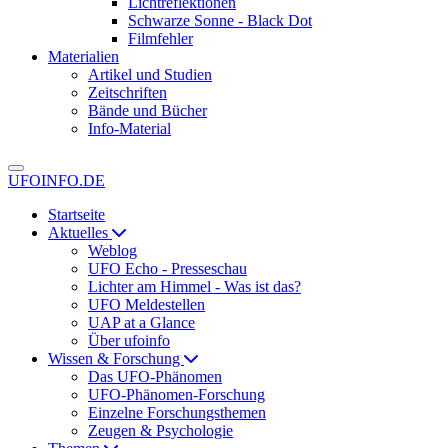
Lichtreflektionen
Schwarze Sonne - Black Dot
Filmfehler
Materialien
Artikel und Studien
Zeitschriften
Bände und Bücher
Info-Material
UFOINFO.DE
Startseite
Aktuelles
Weblog
UFO Echo - Presseschau
Lichter am Himmel - Was ist das?
UFO Meldestellen
UAP at a Glance
Über ufoinfo
Wissen & Forschung
Das UFO-Phänomen
UFO-Phänomen-Forschung
Einzelne Forschungsthemen
Zeugen & Psychologie