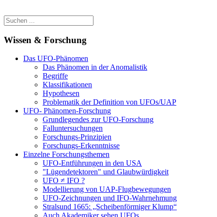
Wissen & Forschung
Das UFO-Phänomen
Das Phänomen in der Anomalistik
Begriffe
Klassifikationen
Hypothesen
Problematik der Definition von UFOs/UAP
UFO- Phänomen-Forschung
Grundlegendes zur UFO-Forschung
Falluntersuchungen
Forschungs-Prinzipien
Forschungs-Erkenntnisse
Einzelne Forschungsthemen
UFO-Entführungen in den USA
"Lügendetektoren" und Glaubwürdigkeit
UFO ≠ IFO ?
Modellierung von UAP-Flugbewegungen
UFO-Zeichnungen und IFO-Wahrnehmung
Stralsund 1665: „Scheibenförmiger Klump“
Auch Akademiker sehen UFOs